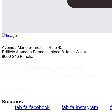
Avenida Mário Soares, n.º 43 e 45,
Edificio Alameda Formosa, bloco B, lojas W e V
9000-246 Funchal
geral
@
symetrix
.
pt
Recepção:
291 743 464
e
931 439 030
Coordenação:
963 284 047
«Chamada para rede fixa e móvel nacional»
Ver no mapa
Siga-nos
fab fa-facebook
fab fa-instagram